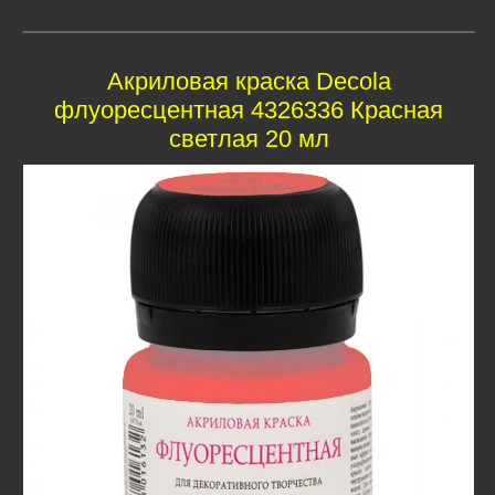
Акриловая краска Decola
флуоресцентная 4326336 Красная
светлая 20 мл