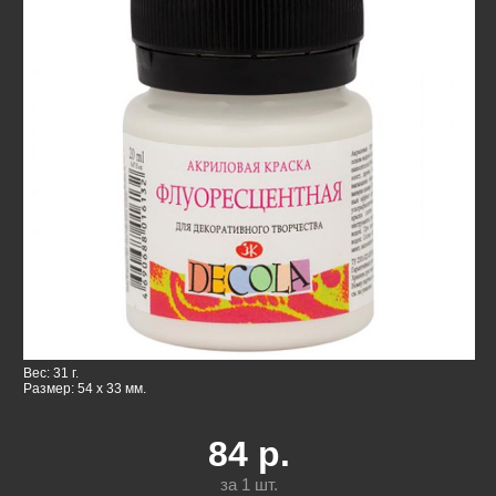
Вес: 31 г.
Размер: 54 x 33 мм.
84
р.
за 1
шт.