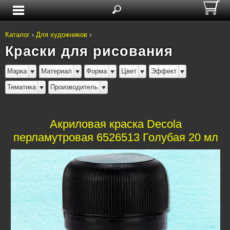
Каталог
›
Для художников
›
Краски для рисования
Марка
Материал
Форма
Цвет
Эффект
Тематика
Производитель
Акриловая краска Decola
перламутровая 6526513 Голубая 20 мл