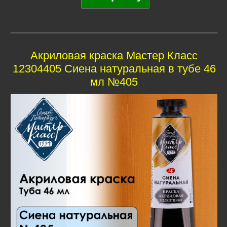
Акриловая краска Мастер Класс
12304405 Сиена натуральная в тубе 46
мл №405