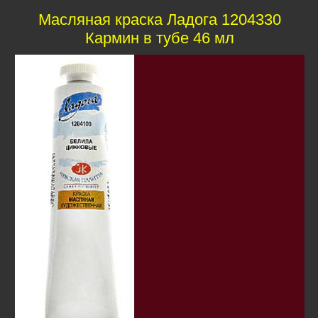
Масляная краска Ладога 1204330
Кармин в тубе 46 мл