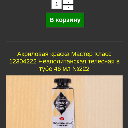
Акриловая краска Мастер Класс
12304222 Неаполитанская телесная в
тубе 46 мл №222