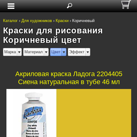
Каталог
›
Для художников
›
Краски
›
Коричневый
Краски для рисования
Коричневый цвет
Марка
Материал
Цвет
Эффект
Акриловая краска Ладога 2204405
Сиена натуральная в тубе 46 мл