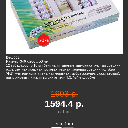
20
%
Вес: 612 г.
Размер: 340 x 200 x 50 мм.
12 туб красок по 18 мл(белила титановые, лимонная, желтая средняя,
охра светлая, красная, розовая темная, зеленая средняя, голубая
"ФЦ", ультрамарин, сиена натуральная, умбра жженая, сажа газовая),
лак глянцевый и кисти из синтетики(№3, №4)в коробке
1993 р.
1594.4
р.
за 1
шт.
есть 1 шт.