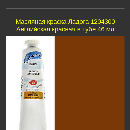
Масляная краска Ладога 1204300
Английская красная в тубе 46 мл