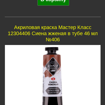
Акриловая краска Мастер Класс
12304406 Сиена жженая в тубе 46 мл
№406