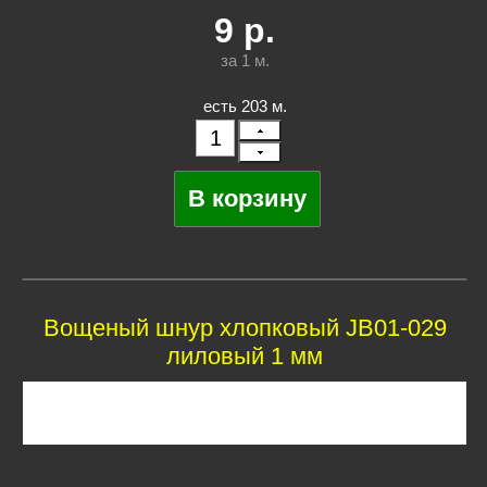
9
р.
за 1
м.
есть 203 м.
Вощеный шнур хлопковый JB01-029
лиловый 1 мм