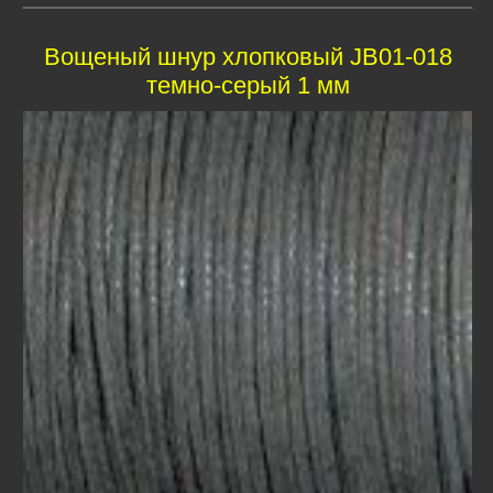
Вощеный шнур хлопковый JB01-018
темно-серый 1 мм