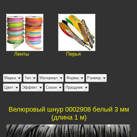
Ленты
Перья
Марка
Тип
Материал
Форма
Размер
Цвет
Эффект
Сезон
Праздник
Велюровый шнур 0002908 белый 3 мм
(длина 1 м)