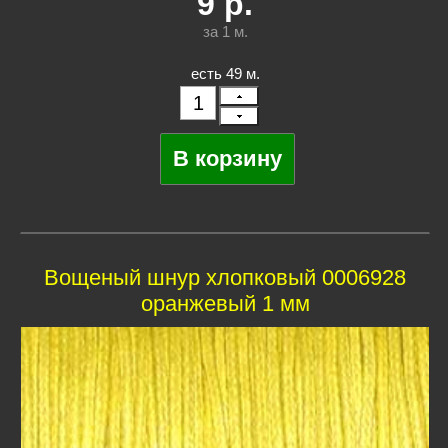
9
р.
за 1
м.
есть 49 м.
Вощеный шнур хлопковый 0006928
оранжевый 1 мм