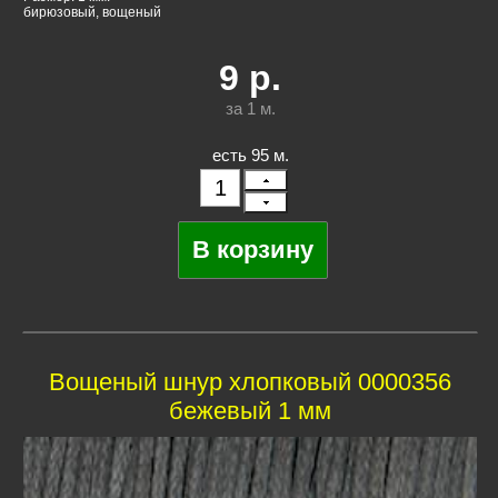
бирюзовый, вощеный
9
р.
за 1
м.
есть 95 м.
Вощеный шнур хлопковый 0000356
бежевый 1 мм