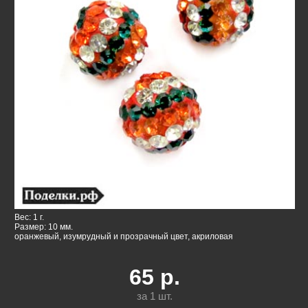
Вес: 1 г.
Размер: 10 мм.
оранжевый, изумрудный и прозрачный цвет, акриловая
65
р.
за 1
шт.