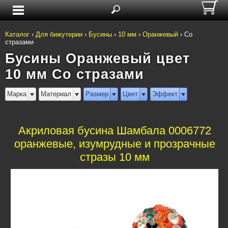
Каталог
›
Для бижутерии
›
Бусины
›
10 мм
›
Оранжевый
›
Со
стразами
Бусины Оранжевый цвет
10 мм Со стразами
Марка
Материал
Размер
Цвет
Эффект
Акриловая бусина Шамбала 0006772
оранжевые, изумрудные и прозрачные
стразы 10 мм