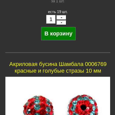
за 1
шт.
есть 19 шт.
Акриловая бусина Шамбала 0006769
красные и голубые стразы 10 мм