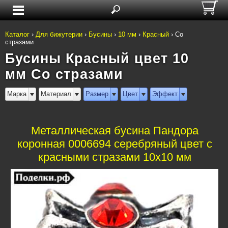
Каталог
›
Для бижутерии
›
Бусины
›
10 мм
›
Красный
›
Со
стразами
Бусины Красный цвет 10
мм Со стразами
Марка
Материал
Размер
Цвет
Эффект
Металлическая бусина Пандора
коронная 0006694 серебряный цвет с
красными стразами 10x10 мм