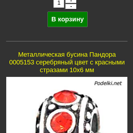
Металлическая бусина Пандора
0005153 серебряный цвет с красными
стразами 10x6 мм