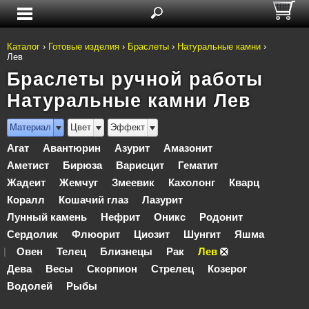
Каталог
›
Готовые изделия
›
Браслеты
›
Натуральные камни
›
Лев
Браслеты ручной работы
Натуральные камни Лев
Материал
Цвет
Эффект
Агат
Авантюрин
Азурит
Амазонит
Аметист
Бирюза
Варисцит
Гематит
Жадеит
Жемчуг
Змеевик
Кахолонг
Кварц
Коралл
Кошачий глаз
Лазурит
Лунный камень
Нефрит
Оникс
Родонит
Сердолик
Флюорит
Циозит
Шунгит
Яшма
Овен
Телец
Близнецы
Рак
Лев
|
Дева
Весы
Скорпион
Стрелец
Козерог
Водолей
Рыбы