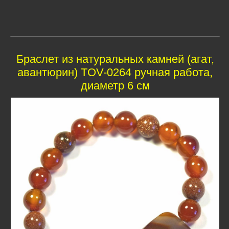
Браслет из натуральных камней (агат,
авантюрин) TOV-0264 ручная работа,
диаметр 6 см