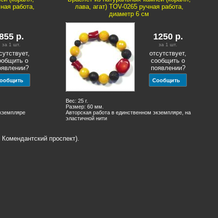
ная работа,
лава, агат) TOV-0265 ручная работа,
диаметр 6 см
855
р.
1250
р.
за 1
шт.
за 1
шт.
сутствует,
отсутствует,
ообщить о
сообщить о
оявлении?
появлении?
Вес: 25 г.
Размер: 60 мм.
экземпляре
Авторская работа в единственном экземпляре, на
эластичной нити
 Комендантский проспект).