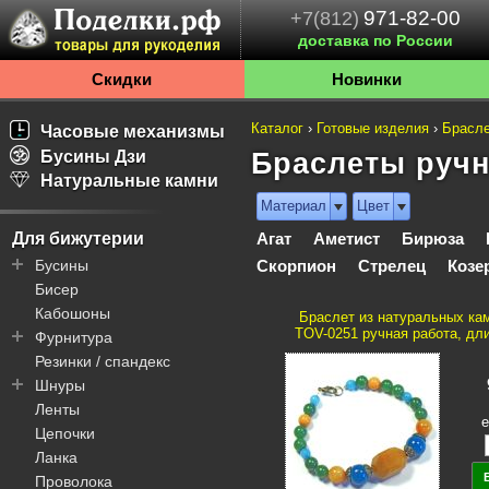
971-82-00
+7(812)
доставка по России
Скидки
Новинки
Каталог
›
Готовые изделия
›
Брасл
Часовые механизмы
Бусины Дзи
Браслеты ручн
Натуральные камни
Материал
Цвет
Для бижутерии
Агат
Аметист
Бирюза
Бусины
Скорпион
Стрелец
Козе
Бисер
Бали
Кабошоны
Дзи
Браслет из натуральных кам
TOV-0251 ручная работа, дли
Фурнитура
Пандора
Резинки / спандекс
Шамбала
Колье / чокеры
Шнуры
Декоративные элементы
Швензы / пуссеты
Ленты
Литье
Колечки
Пандора
е
Цепочки
Основы
Подвески
Вощеные
Ланка
Соединительные
Клипсы
Для телефонов
элементы
Проволока
Замочки / карабины
Комбинированные