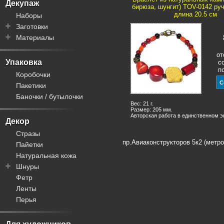
Меринос
Декупаж
бирюза, шунгит) TOV-0142 руч
Шелк
длина 20.5 см
Наборы
Заготовки
Материалы
Часовые механизмы
Салфетки
Краски
от
Браслеты
Лаки
Упаковка
с
п
Доски
Кисточки
Коробочки
Фигурки
Клеи
Пакетики
Шкатулки
Пасты
Баночки / бутылочки
Посуда
Контуры
Вес: 21 г.
Размер: 205 мм.
Циферблаты
Блестки
Авторская работа в единственном 
Декор
Цифры
Стразы
Декупажные карты
пр.Авиаконструкторов 5к2 (метро
Пайетки
Фурнитура для шкатулок
Натуральная кожа
Трафареты
Шнуры
Рисовая бумага
Фетр
Пандора
Ленты
Вощеные
Перья
Плетеные
Замша / велюр
Кожа