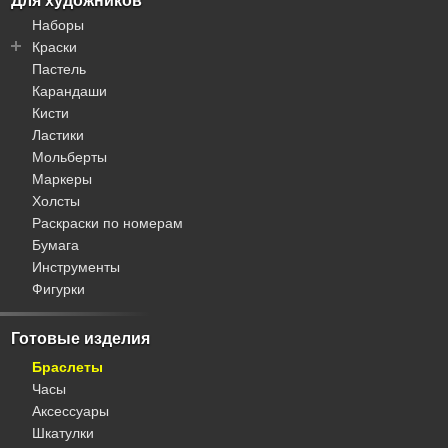
Для художников
Синтетика
Наборы
Хлопок
Краски
Пастель
HOBRUK
Карандаши
Olki
Кисти
Pentart
Ластики
Белые Ночи
Мольберты
Декола
Маркеры
Ладога
Холсты
Мастер-класс
Раскраски по номерам
Русская живопись
Бумага
Сонет
Инструменты
Цветик
Фигурки
Я-Художник
Акварель
Акрил
Готовые изделия
Гуашь
Браслеты
Масло
Часы
Темпера
Аксессуары
Шкатулки