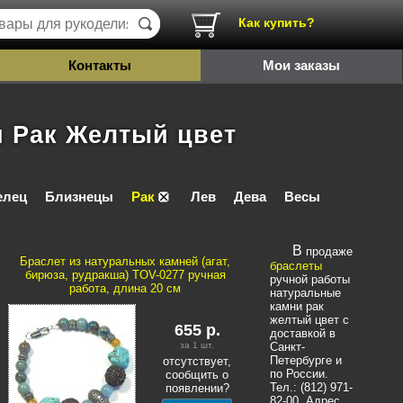
Как купить?
Контакты
Мои заказы
 Рак Желтый цвет
елец
Близнецы
Рак
Лев
Дева
Весы
В продаже
Браслет из натуральных камней (агат,
браслеты
бирюза, рудракша) TOV-0277 ручная
ручной работы
работа, длина 20 см
натуральные
камни рак
желтый цвет с
655
р.
доставкой в
за 1
шт.
Санкт-
Петербурге и
отсутствует,
по России.
сообщить о
Тел.: (812) 971-
появлении?
82-00. Адрес