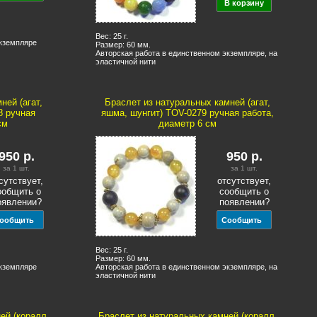
Вес: 25 г.
экземпляре
Размер: 60 мм.
Авторская работа в единственном экземпляре, на
эластичной нити
ней (агат,
Браслет из натуральных камней (агат,
8 ручная
яшма, шунгит) TOV-0279 ручная работа,
см
диаметр 6 см
950
р.
950
р.
за 1
шт.
за 1
шт.
сутствует,
отсутствует,
ообщить о
сообщить о
оявлении?
появлении?
Вес: 25 г.
Размер: 60 мм.
экземпляре
Авторская работа в единственном экземпляре, на
эластичной нити
ей (коралл,
Браслет из натуральных камней (коралл,