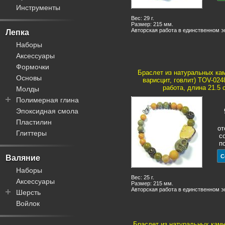
Акрил
Инструменты
Пины / штифты
Плетеные
Дерево
Трубочки
Бархат
Вес: 29 г.
Размер: 215 мм.
Керамика
Тоглы
Замша / велюр
Авторская работа в единственном 
Лепка
Кожа
Концевики
Кожа
Наборы
Кость
Заколки
Силикон
Аксессуары
Металл
Шапочки для бусин
Синтетика
Формочки
Натуральные камни
Браслет из натуральных кам
Булавки
Хлопок
Основы
варисцит, говлит) TOV-024
Смола
Кисти для бижутерии
работа, длина 21.5 
Молды
Стекло
Бейлы
Полимерная глина
Коннекторы
Эпоксидная смола
Fimo
Основы для колец
Пластилин
Артефакт
от
Основы для часов
Глиттеры
Жидкая
с
Закладки для книг
п
Запекаемая
Самозастывающая
Валяние
Наборы
Вес: 25 г.
Аксессуары
Размер: 215 мм.
Авторская работа в единственном 
Шерсть
Войлок
Вискоза
Кардочес
Браслет из натуральных камн