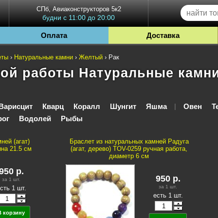
СПб, Авиаконструкторов 5к2
будни с 11:00 до 20:00
Оплата
Доставка
еты
›
Натуральные камни
›
Желтый
›
Рак
ой работы Натуральные камни
Варисцит
Кварц
Коралл
Шунгит
Яшма
Овен
Т
|
рог
Водолей
Рыбы
ней (агат)
Браслет из натуральных камней Радуга
на 21.5 см
(агат, дерево) TOV-0259 ручная работа,
диаметр 6 см
950
р.
950
р.
за 1
шт.
за 1
шт.
сть 1 шт.
есть 1 шт.