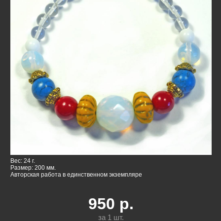
Вес: 24 г.
Размер: 200 мм.
Авторская работа в единственном экземпляре
950
р.
за 1
шт.