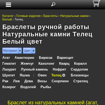
Каталог
›
Готовые изделия
›
Браслеты
›
Натуральные камни
›
Белый
›
Телец
Браслеты ручной работы
Натуральные камни Телец
Белый цвет
Материал
Цвет
Агат
Авантюрин
Бирюза
Варисцит
Гематит
Жемчуг
Кахолонг
Кварц
Коралл
Лазурит
Лунный камень
Нефрит
Сердолик
Шунгит
Яшма
Овен
Телец
Близнецы
|
Рак
Лев
Дева
Весы
Скорпион
Стрелец
Козерог
Водолей
Рыбы
Браслет из натуральных камней (агат,