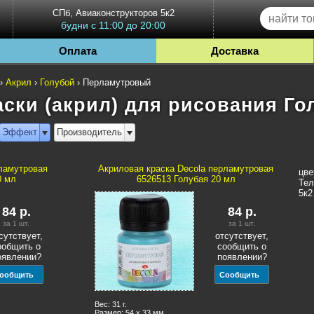
СПб, Авиаконструкторов 5к2
будни с 11:00 до 20:00
Оплата
Доставка
›
Акрил
›
Голубой
›
Перламутровый
ски (акрил) для рисования Г
Эффект
Производитель
рламутровая
Акриловая краска Decola перламутровая
цве
0 мл
6526513 Голубая 20 мл
Тел
5к2
84
р.
84
р.
за 1
шт.
за 1
шт.
сутствует,
отсутствует,
ообщить о
сообщить о
оявлении?
появлении?
Вес: 31 г.
Размер: 54 x 33 мм.