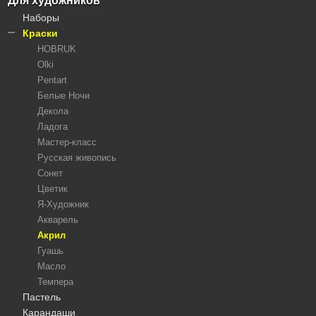
Для художников
Синтетика
Наборы
Хлопок
Краски
HOBRUK
Olki
Pentart
Белые Ночи
Декола
Ладога
Мастер-класс
Русская живопись
Сонет
Цветик
Я-Художник
Акварель
Акрил
Гуашь
Масло
Темпера
Пастель
Карандаши