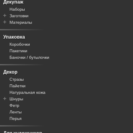
Меринос
Декупаж
Шелк
Наборы
Заготовки
Материалы
Часовые механизмы
Салфетки
Краски
Браслеты
Лаки
Упаковка
Доски
Кисточки
Коробочки
Фигурки
Клеи
Пакетики
Шкатулки
Пасты
Баночки / бутылочки
Посуда
Контуры
Циферблаты
Блестки
Декор
Цифры
Стразы
Декупажные карты
Пайетки
Фурнитура для шкатулок
Натуральная кожа
Трафареты
Шнуры
Рисовая бумага
Фетр
Пандора
Ленты
Вощеные
Перья
Плетеные
Замша / велюр
Кожа