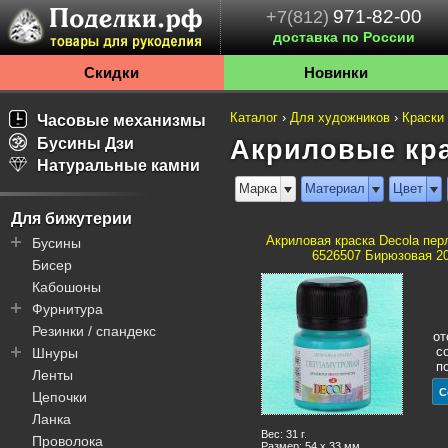
971-82-00
+7(812)
доставка по России
Скидки
Новинки
Каталог
›
Для художников
›
Краски
Часовые механизмы
Бусины Дзи
Акриловые кра
Натуральные камни
Марка
Материал
Цвет
Для бижутерии
Акриловая краска Decola пе
Бусины
6526507 Бирюзовая 2
Бисер
Бали
Кабошоны
Дзи
Фурнитура
Пандора
Резинки / спандекс
Шамбала
Колье / чокеры
от
с
Шнуры
Декоративные элементы
Швензы / пуссеты
п
Ленты
Литье
Колечки
Пандора
Цепочки
Основы
Подвески
Вощеные
Ланка
Соединительные
Клипсы
Для телефонов
элементы
Вес: 31 г.
Проволока
Замочки / карабины
Комбинированные
Размер: 54 x 33 мм.