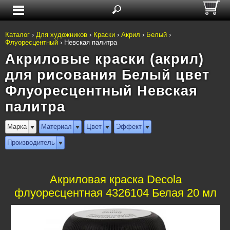
Каталог
›
Для художников
›
Краски
›
Акрил
›
Белый
›
Флуоресцентный
›
Невская палитра
Акриловые краски (акрил)
для рисования Белый цвет
Флуоресцентный Невская
палитра
Марка
Материал
Цвет
Эффект
Производитель
Акриловая краска Decola
флуоресцентная 4326104 Белая 20 мл