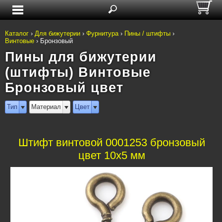
Каталог
›
Для бижутерии
›
Фурнитура
›
Пины / штифты
›
Винтовые
›
Бронзовый
Пины для бижутерии
(штифты) Винтовые
Бронзовый цвет
Тип
Материал
Цвет
Штифт винтовой 0001253 бронзовый
цвет 10х5 мм