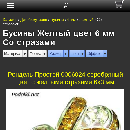
Каталог
›
Для бижутерии
›
Бусины
›
6 мм
›
Желтый
›
Со
стразами
Бусины Желтый цвет 6 мм
Со стразами
Материал
Форма
Размер
Цвет
Эффект
Рондель Простой 0006024 серебряный
цвет с желтыми стразами 6x3 мм