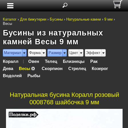
Каталог
›
Для бижутерии
›
Бусины
›
Натуральные камни
›
9 мм
›
Весы
Бусины из натуральных
камней Весы 9 мм
Материал
Форма
Размер
Цвет
Эффект
Коралл
Овен
Телец
Близнецы
Рак
|
Дева
Весы
Скорпион
Стрелец
Козерог
Водолей
Рыбы
Натуральная бусина Коралл розовый
0008768 шайбочка 9 мм