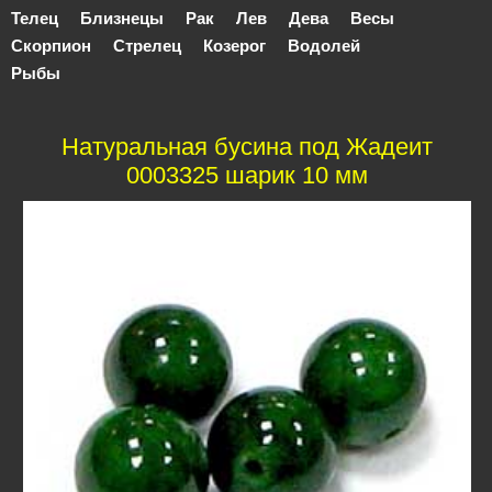
Телец
Близнецы
Рак
Лев
Дева
Весы
Скорпион
Стрелец
Козерог
Водолей
Рыбы
Натуральная бусина под Жадеит
0003325 шарик 10 мм