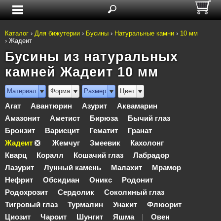
Каталог
›
Для бижутерии
›
Бусины
›
Натуральные камни
›
10 мм
›
Жадеит
Бусины из натуральных
камней Жадеит 10 мм
Материал
Форма
Размер
Цвет
Агат
Авантюрин
Азурит
Аквамарин
Амазонит
Аметист
Бирюза
Бычий глаз
Бронзит
Варисцит
Гематит
Гранат
Жадеит
Жемчуг
Змеевик
Кахолонг
Кварц
Коралл
Кошачий глаз
Лабрадор
Лазурит
Лунный камень
Малахит
Мрамор
Нефрит
Обсидиан
Оникс
Родонит
Родохрозит
Сердолик
Соколиный глаз
Тигровый глаз
Турмалин
Унакит
Флюорит
Циозит
Чароит
Шунгит
Яшма
Овен
|