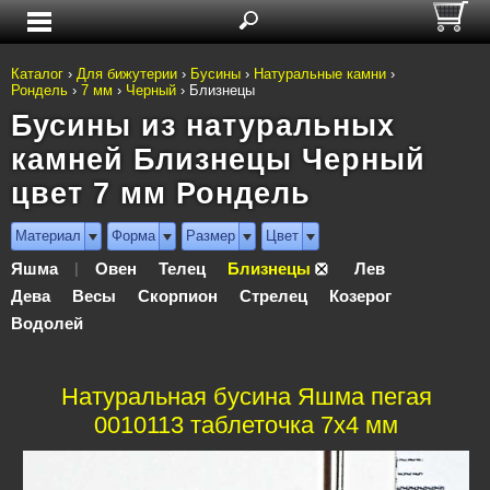
Каталог
›
Для бижутерии
›
Бусины
›
Натуральные камни
›
Рондель
›
7 мм
›
Черный
›
Близнецы
Бусины из натуральных
камней Близнецы Черный
цвет 7 мм Рондель
Материал
Форма
Размер
Цвет
Яшма
Овен
Телец
Близнецы
Лев
|
Дева
Весы
Скорпион
Стрелец
Козерог
Водолей
Натуральная бусина Яшма пегая
0010113 таблеточка 7x4 мм