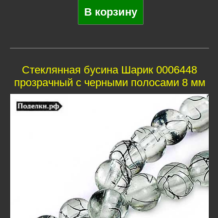
Стеклянная бусина Шарик 0006448
прозрачный с черными полосами 8 мм