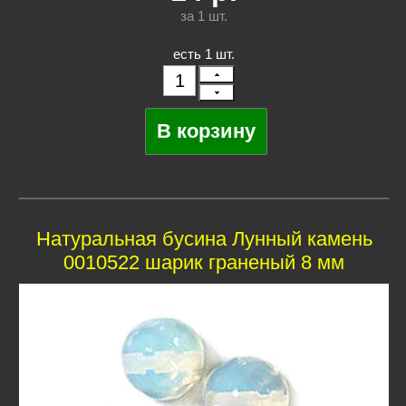
за 1
шт.
есть 1 шт.
Натуральная бусина Лунный камень
0010522 шарик граненый 8 мм