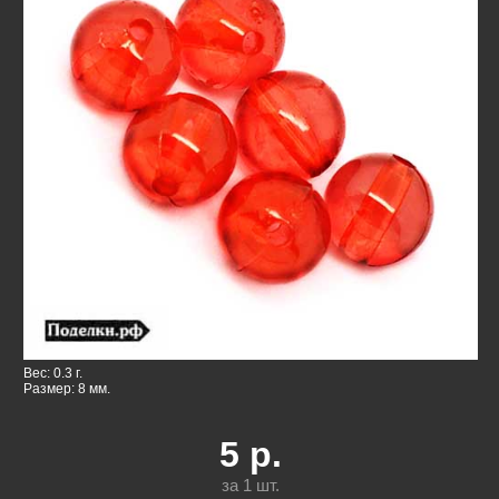
Вес: 0.3 г.
Размер: 8 мм.
5
р.
за 1
шт.