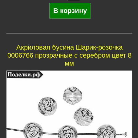
Акриловая бусина Шарик-розочка
0006766 прозрачные с серебром цвет 8
мм