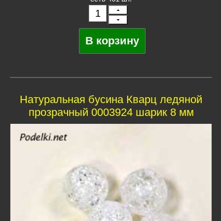
Натуральная бусина Кварц ледяной
прозрачный 0003924 шарик 8 мм