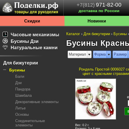
971-82-00
+7(812)
доставка по России
Скидки
Новинки
Каталог
›
Для бижутерии
›
Бусины
Часовые механизмы
Бусины Дзи
Бусины Красны
Натуральные камни
Материал
Форма
Размер
Для бижутерии
Рондель Простой 0006027 с
Бусины
цвет с красными стразам
Бали
Дзи
Пандора
Шамбала
е
Декоративные элементы
Литье
Основы
Соединительные
элементы
Вес: 0.2 г.
Размер: 3 x 6 мм.