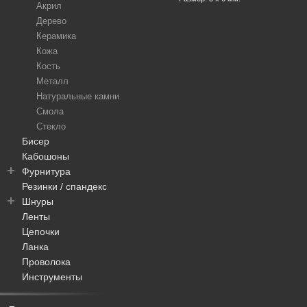
Акрил
Дерево
Керамика
Кожа
Кость
Металл
Натуральные камни
Смола
Стекло
Бисер
Кабошоны
Фурнитура
Резинки / спандекс
Колье / чокеры
Шнуры
Швензы / пуссеты
Ленты
Колечки
Пандора
Цепочки
Подвески
Вощеные
Ланка
Клипсы
Для телефонов
Проволока
Замочки / карабины
Комбинированные
Инструменты
Пины / штифты
Плетеные
Трубочки
Бархат