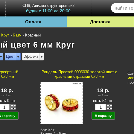
СПб, Авиаконструкторов 5к2
будни с 11:00 до 20:00
Оплата
Доставка
›
Круг
›
6 мм
›
Красный
й цвет 6 мм Круг
Цвет
Эффект
еребряный
Рондель Простой 0006030 золотой цвет с
Сан
и 6x3 мм
красными стразами 6x3 мм
маг
про
18
р.
18
р.
за 1
шт.
за 1
шт.
сть 9 шт.
есть 54 шт.
Вес: 0.3 г.
Размер: 3 x 6 мм.