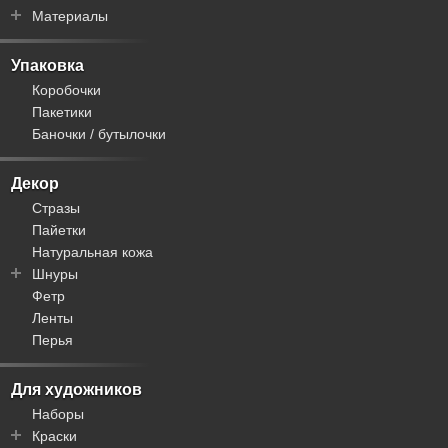
Материалы
Часовые механизмы
Салфетки
Краски
Браслеты
Лаки
Упаковка
Доски
Кисточки
Коробочки
Фигурки
Клеи
Пакетики
Шкатулки
Пасты
Баночки / бутылочки
Посуда
Контуры
Циферблаты
Блестки
Декор
Цифры
Стразы
Декупажные карты
Пайетки
Фурнитура для шкатулок
Натуральная кожа
Трафареты
Шнуры
Рисовая бумага
Фетр
Пандора
Ленты
Вощеные
Перья
Плетеные
Замша / велюр
Кожа
Для художников
Синтетика
Наборы
Хлопок
Краски