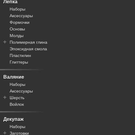
Тоглы
Замша / велюр
Лепка
Концевики
Кожа
Наборы
Заколки
Силикон
Аксессуары
Шапочки для бусин
Синтетика
Формочки
Булавки
Хлопок
Основы
Кисти для бижутерии
Молды
Бейлы
Полимерная глина
Коннекторы
Эпоксидная смола
Fimo
Основы для колец
Пластилин
Артефакт
Основы для часов
Глиттеры
Жидкая
Закладки для книг
Запекаемая
Самозастывающая
Валяние
Наборы
Аксессуары
Шерсть
Войлок
Вискоза
Кардочес
Меринос
Декупаж
Шелк
Наборы
Заготовки