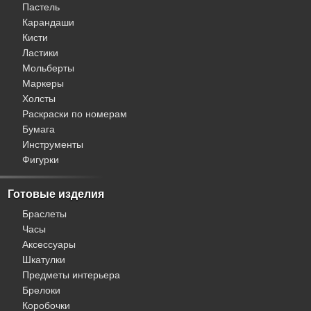
Пастель
HOBRUK
Карандаши
Olki
Кисти
Pentart
Ластики
Белые Ночи
Мольберты
Декола
Маркеры
Ладога
Холсты
Мастер-класс
Раскраски по номерам
Русская живопись
Бумага
Сонет
Инструменты
Цветик
Фигурки
Я-Художник
Акварель
Акрил
Готовые изделия
Гуашь
Браслеты
Масло
Часы
Темпера
Аксессуары
Шкатулки
Предметы интерьера
Брелоки
Коробочки