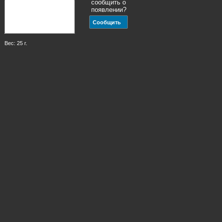
сообщить о
появлении?
Вес: 25 г.
Размер: 4.5 мм.
Чешский бисер Preciosa 02151 Дымчатый
зелено-желтый алебастр (10/0) 2.3 мм, 5 г.
39
р.
за 1
уп.
отсутствует,
сообщить о
появлении?
Вес: 5 г.
Размер: 2.3 мм.