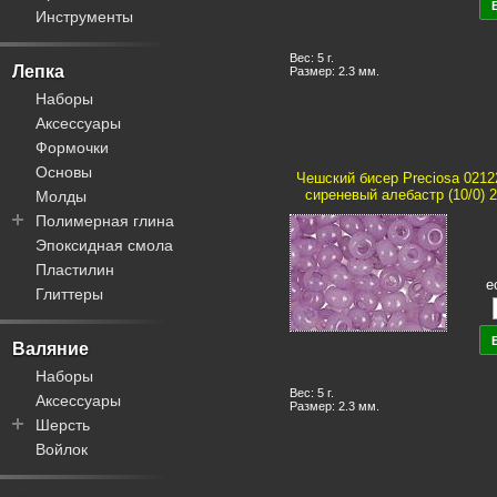
Акрил
Инструменты
Пины / штифты
Плетеные
Дерево
Трубочки
Бархат
Керамика
Вес: 5 г.
Тоглы
Замша / велюр
Лепка
Размер: 2.3 мм.
Кожа
Концевики
Кожа
Наборы
Кость
Заколки
Силикон
Аксессуары
Металл
Шапочки для бусин
Синтетика
Формочки
Натуральные камни
Булавки
Хлопок
Основы
Чешский бисер Preciosa 0212
Смола
Кисти для бижутерии
сиреневый алебастр (10/0) 2.
Молды
Стекло
Бейлы
Полимерная глина
Коннекторы
Эпоксидная смола
Fimo
Основы для колец
Пластилин
Артефакт
е
Основы для часов
Глиттеры
Жидкая
Закладки для книг
Запекаемая
Самозастывающая
Валяние
Наборы
Вес: 5 г.
Аксессуары
Размер: 2.3 мм.
Шерсть
Войлок
Вискоза
Кардочес