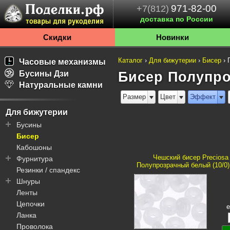
971-82-00
+7(812)
доставка по России
Скидки
Новинки
Каталог
›
Для бижутерии
›
Бисер
›
Часовые механизмы
Бусины Дзи
Бисер Полупр
Натуральные камни
Размер
Цвет
Эффект
Для бижутерии
Бусины
Бисер
Бали
Кабошоны
Дзи
Чешский бисер Preciosa
Фурнитура
Пандора
Полупрозрачный белый (10/0) 2
Резинки / спандекс
Шамбала
Колье / чокеры
Шнуры
Декоративные элементы
Швензы / пуссеты
Ленты
Литье
Колечки
Пандора
Цепочки
Основы
Подвески
Вощеные
е
Ланка
Соединительные
Клипсы
Для телефонов
элементы
Проволока
Замочки / карабины
Комбинированные