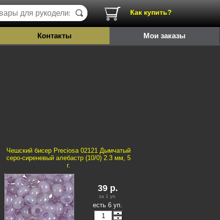
Как купить?
Контакты
Мои заказы
Чешский бисер Preciosa 02121 Дымчатый
серо-сиреневый алебастр (10/0) 2.3 мм, 5
г.
39
р.
за 1
уп.
есть 6 уп.