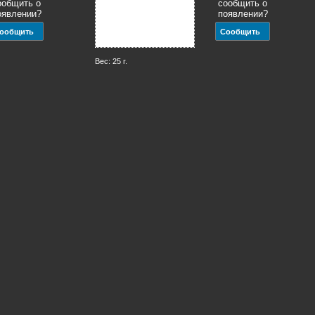
ообщить о
сообщить о
оявлении?
появлении?
Вес: 25 г.
Размер: 4 мм.
310 голубой
Чешский бисер Preciosa 0007323
мм 25 г.
оранжевый блестящий прозрачный (4/0)
5.0 мм 25 г.
63
р.
63
р.
за 1
уп.
за 1
уп.
сутствует,
ообщить о
отсутствует,
оявлении?
сообщить о
появлении?
Вес: 25 г.
Размер: 5 мм.