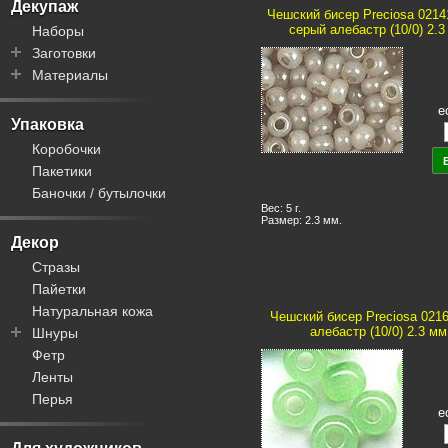
Меринос
Декупаж
Чешский бисер Preciosa 0214
Шелк
серый алебастр (10/0) 2.3 
Наборы
Заготовки
Материалы
Часовые механизмы
Салфетки
Краски
е
Браслеты
Лаки
Упаковка
Доски
Кисточки
Коробочки
Фигурки
Клеи
Пакетики
Шкатулки
Пасты
Баночки / бутылочки
Посуда
Контуры
Вес: 5 г.
Размер: 2.3 мм.
Циферблаты
Блестки
Декор
Цифры
Стразы
Декупажные карты
Пайетки
Фурнитура для шкатулок
Натуральная кожа
Чешский бисер Preciosa 021
Трафареты
алебастр (10/0) 2.3 мм,
Шнуры
Рисовая бумага
Фетр
Пандора
Ленты
Вощеные
Перья
Плетеные
е
Замша / велюр
Кожа