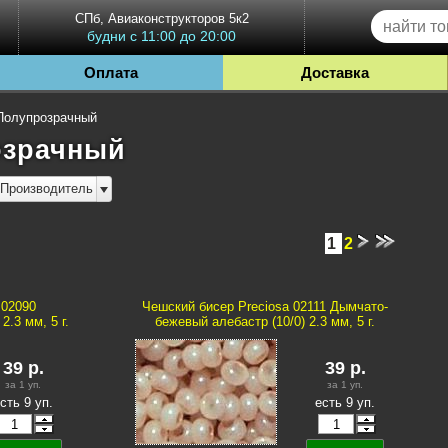
СПб, Авиаконструкторов 5к2
будни с 11:00 до 20:00
Оплата
Доставка
Полупрозрачный
озрачный
Производитель
1
2
 02090
Чешский бисер Preciosa 02111 Дымчато-
.3 мм, 5 г.
бежевый алебастр (10/0) 2.3 мм, 5 г.
39
р.
39
р.
за 1
уп.
за 1
уп.
сть 9 уп.
есть 9 уп.