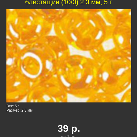
блестящий (10/0) 2.3 мм, 5 г.
Вес: 5 г.
Размер: 2.3 мм.
39
р.
за 1
уп.