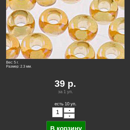
Вес: 5 г.
Размер: 2.3 мм.
39
р.
за 1
уп.
есть 10 уп.