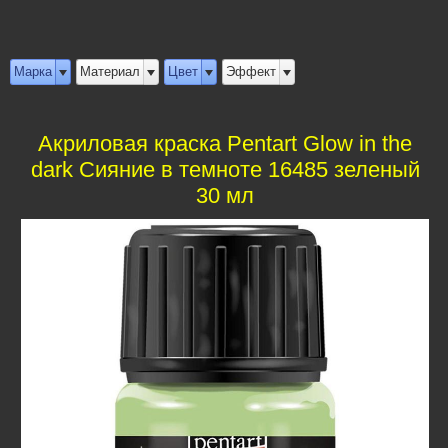
Марка
Материал
Цвет
Эффект
Акриловая краска Pentart Glow in the
dark Сияние в темноте 16485 зеленый
30 мл