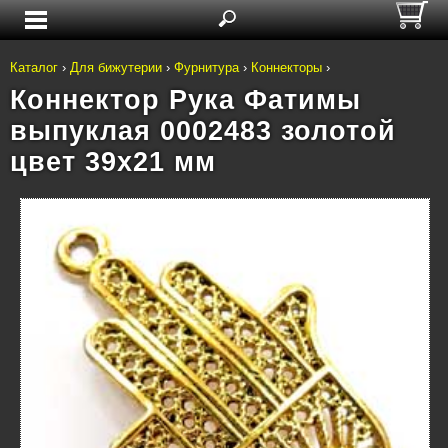
Каталог
›
Для бижутерии
›
Фурнитура
›
Коннекторы
›
Коннектор Рука Фатимы
выпуклая 0002483 золотой
цвет 39x21 мм